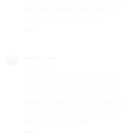
inquam, faciam. Naturales divitias dixit parabiles
esse, quod parvo esset natura contenta. Suo
enim quisque studio maxime ducitur.
REPLY
James Koster
December 29, 2016
Est enim effectrix multarum et magnarum
voluptatum. Si alia sentit, inquam, alia loquitur,
numquam intellegam quid sentiat; Et nunc
quidem quod eam tuetur, ut de vite potissimum
loquar, est id extrinsecus; Ut optime, secundum
naturam affectum esse possit.
REPLY