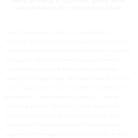
finibus elit convallis in. Aliquam erat volutpat. Mauris
posuere ligula interdum ullamcorper accumsan.
Suspendisse potenti. Curabitur feugiat blandit dui a
imperdiet. Morbi eleifend nulla at nunc blandit, at porta
orci rutrum. Vivamus suscipit efficitur efficitur. Cum sociis
natoque penatibus et magnis dis parturient montes,
nascetur ridiculus mus. Nullam porta hendrerit tellus.
Aliquam nec feugiat neque. Sed purus lectus, dictum sed
nibh a, aliquet porta mi. Etiam euismod magna aliquam
euismod varius. Nulla nisi nunc, faucibus ut turpis eu,
porttitor gravida est. Curabitur ac libero sit amet sem
molestie fermentum a eleifend leo. Nunc eget iaculis
quam. Nullam sem felis, dapibus at ullamcorper eget,
sagittis imperdiet augue. Nullam posuere facilisis mauris,