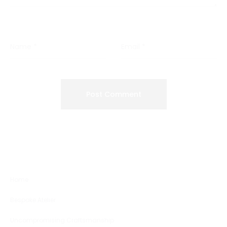
Name
*
Email
*
Home
Bespoke Atelier
Uncompromising Craftsmanship