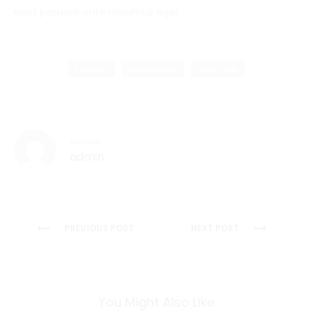
eget posuere ante maximus eget.
FASHION
INSPIRATION
SHOPPING
AUTHOR
admin
Post
PREVIOUS POST
NEXT POST
navigation
You Might Also Like