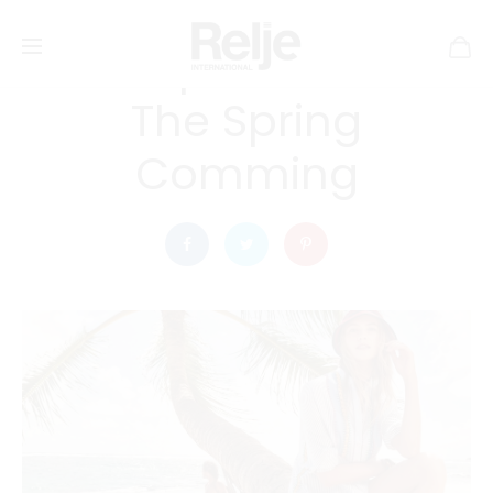
27 May, 2016
SHOPPING
Be Prepared When
The Spring
Comming