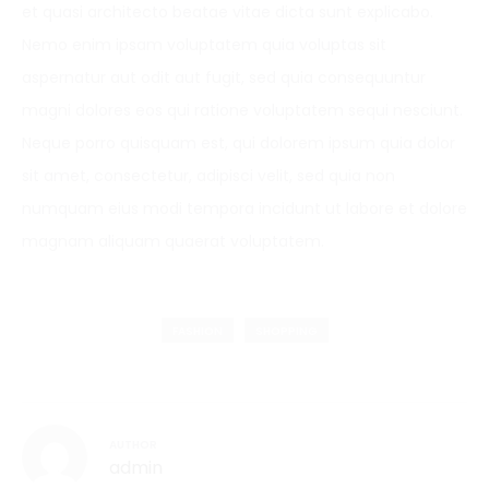
et quasi architecto beatae vitae dicta sunt explicabo.
Nemo enim ipsam voluptatem quia voluptas sit
aspernatur aut odit aut fugit, sed quia consequuntur
magni dolores eos qui ratione voluptatem sequi nesciunt.
Neque porro quisquam est, qui dolorem ipsum quia dolor
sit amet, consectetur, adipisci velit, sed quia non
numquam eius modi tempora incidunt ut labore et dolore
magnam aliquam quaerat voluptatem.
FASHION
SHOPPING
AUTHOR
admin