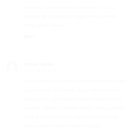
poterunt, nisi ipsae per se expetuntur. Quos
quidem tibi studiose et diligenter tractandos
magnopere censeo.
REPLY
Cobus Bester
December 29, 2016
Quod autem in homine praestantissimum atque
optimum est, id deseruit. Apud ceteros autem
philosophos, qui quaesivit aliquid, tacet; Sedulo,
inquam, faciam. Naturales divitias dixit parabiles
esse, quod parvo esset natura contenta. Suo
enim quisque studio maxime ducitur.